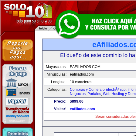
eAfiliados.
El dueño de este dominio lo ha
Mayusculas:
EAFILIADOS.COM
Minusculas:
eafiliados.com
Longitud:
10 caracteres
Categorias:
Compras y Comercio ElectrÃ³nico
,
Info
Negocios
,
Portales
,
Web Hosting y Dom
Precio:
$899.00
Visitar!
eafiliados.com
Serán consideradas ofer