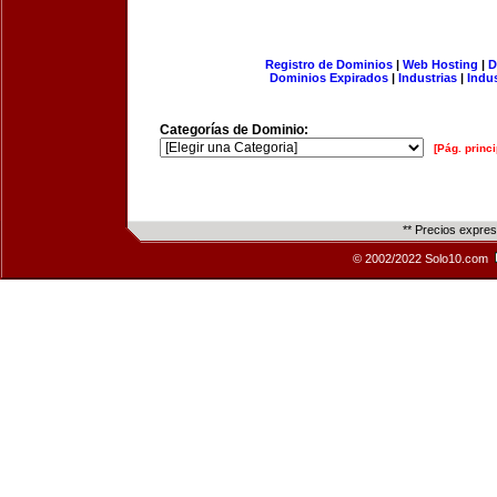
Registro de Dominios
|
Web Hosting
|
D
Dominios Expirados
|
Industrias
|
Indu
Categorías de Dominio:
[Pág. princi
** Precios expre
© 2002/2022 Solo10.com