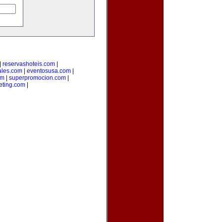
|
reservashoteis.com
|
ales.com
|
eventosusa.com
|
om
|
superpromocion.com
|
eting.com
|