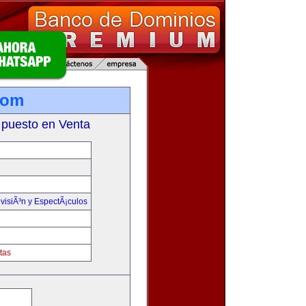
com
 puesto en Venta
visiÃ³n y EspectÃ¡culos
tas