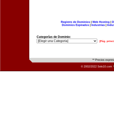
Registro de Dominios
|
Web Hosting
|
D
Dominios Expirados
|
Industrias
|
Indu
Categorías de Dominio:
[Pág. princi
** Precios expre
© 2002/2022 Solo10.com