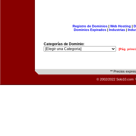
Registro de Dominios
|
Web Hosting
|
D
Dominios Expirados
|
Industrias
|
Indu
Categorías de Dominio:
[Pág. princi
** Precios expre
© 2002/2022 Solo10.com