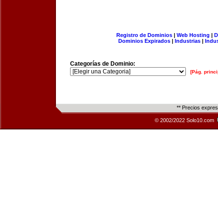
Registro de Dominios
|
Web Hosting
|
D
Dominios Expirados
|
Industrias
|
Indu
Categorías de Dominio:
[Pág. princi
** Precios expre
© 2002/2022 Solo10.com