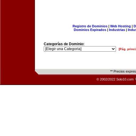
Registro de Dominios
|
Web Hosting
|
D
Dominios Expirados
|
Industrias
|
Indu
Categorías de Dominio:
[Pág. princi
** Precios expre
© 2002/2022 Solo10.com