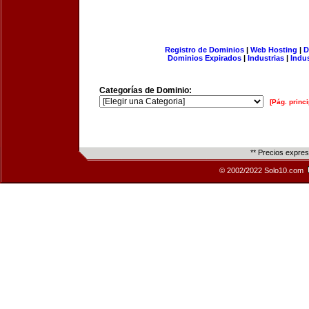
Registro de Dominios
|
Web Hosting
|
D
Dominios Expirados
|
Industrias
|
Indu
Categorías de Dominio:
[Pág. princi
** Precios expre
© 2002/2022 Solo10.com