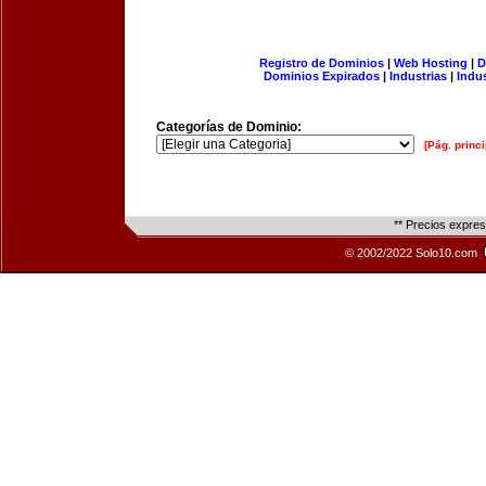
Registro de Dominios
|
Web Hosting
|
D
Dominios Expirados
|
Industrias
|
Indu
Categorías de Dominio:
[Pág. princi
** Precios expre
© 2002/2022 Solo10.com