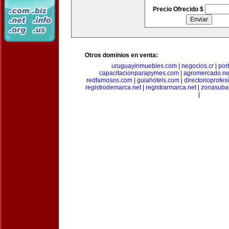
Precio Ofrecido $
Otros dominios en venta:
uruguayinmuebles.com
|
negocios.cr
|
por
capacitacionparapymes.com
|
agromercado.ne
redfamosos.com
|
guiahotels.com
|
directorioprofes
registrodemarca.net
|
registrarmarca.net
|
zonasuba
|