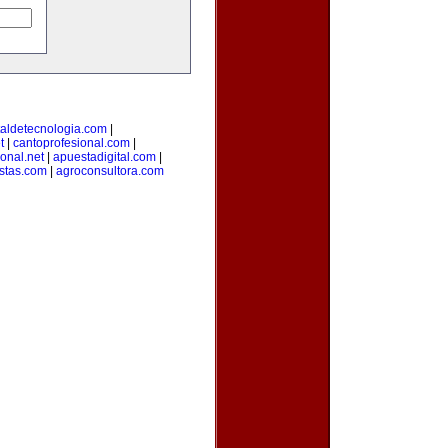
taldetecnologia.com
|
t
|
cantoprofesional.com
|
ional.net
|
apuestadigital.com
|
stas.com
|
agroconsultora.com