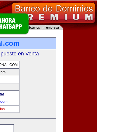
al.com
 puesto en Venta
ONAL.COM
.com
ta!
l.com
tas