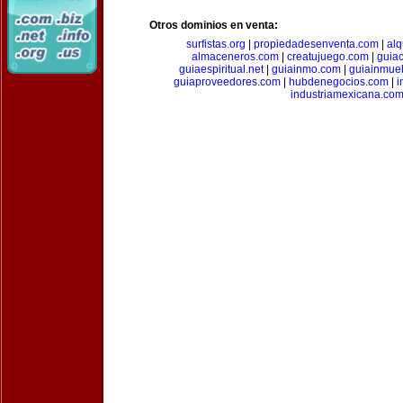
Otros dominios en venta:
surfistas.org
|
propiedadesenventa.com
|
alq
almaceneros.com
|
creatujuego.com
|
guia
guiaespiritual.net
|
guiainmo.com
|
guiainmueb
guiaproveedores.com
|
hubdenegocios.com
|
i
industriamexicana.co