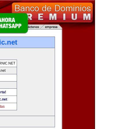
ic.net
RNIC.NET
.net
rta!
c.net
tas