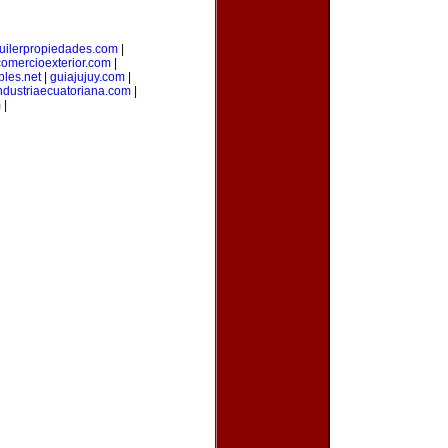
uilerpropiedades.com
|
comercioexterior.com
|
les.net
|
guiajujuy.com
|
ndustriaecuatoriana.com
|
m
|